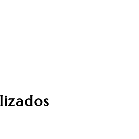
iento, tenemos pacientes con unas
 seas iniciado o profesional, sabemos que es
de lesiones para obtener un máximo
os deportistas sufrirá alguna lesión durante
raciones de la mecánica deportiva,
pronóstico. Por este motivo, contar con un
 acompaña, es fundamental para lograr tu
lizados