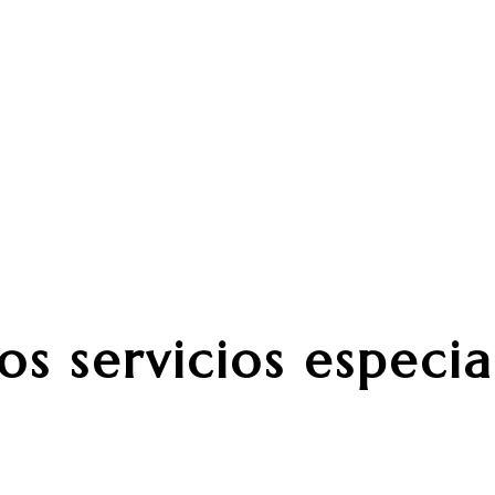
Dentro de nuestra unidad de podología del movim
necesidades muy específicas: los deportistas. Ya
crucial tener una buena prevención y tratamiento 
rendimiento.
La evidencia científica nos indica que el 100% de l
su vida. Sin embargo, detectar con antelación alte
determinarán que esa lesión tenga un mejor o peor 
podólogo dentro del equipo multidisciplinar que te
mejor versión en el deporte.
os servicios especia