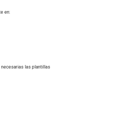
e en:
necesarias las plantillas
s