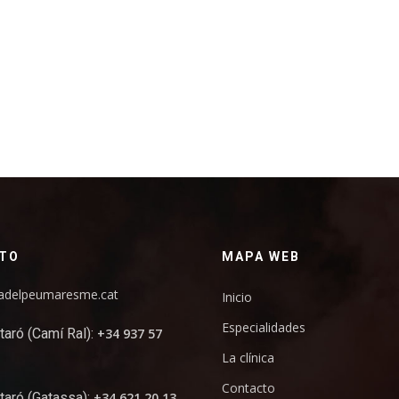
TO
MAPA WEB
cadelpeumaresme.cat
Inicio
Especialidades
taró (Camí Ral):
+34 937 57
La clínica
Contacto
taró (Gatassa):
+34 621 20 13